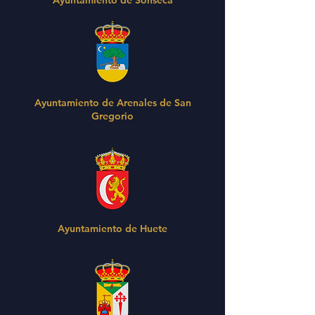
Ayuntamiento de Arenales de San
Gregorio
Ayuntamiento de Huete