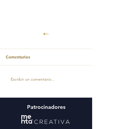
Comentarios
Escribir un comentario...
PEREGRINACIONES
FANTÁSTICO V 
GREGORIANAS 2026
PEREGRINO
GREGORIANO 
ERAS
Patrocinadores