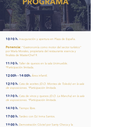
PROGRAMA
10:30 h.
Inauguración y apertura en Plaza de España.​
Ponencia:
“Gastronomía como motor del sector turístico”
por María Morales, propietaria del restaurante esencia y
finalista de MasterChef 9.
11:30 h.
Taller de quesos en la sala Unimueble.
*Participación limitada.
12:00h - 14:00h.
Área infantil.
12:30 h.
Cata de aceites
(D.O. Montes de Toledo) en la sala
de exposiciones. *Participación limitada.
13:30 h.
Cata de vinos y quesos
(D.O. La Mancha) en la sala
de exposiciones. *Participación limitada.
14:30 h.
Tiempo libre.
17:00 h.
Tardeo con DJ Inma Santos.
19:00 h.
Demostración Cóctel por Santy Checa y la