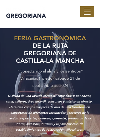
FERIA GASTRONÓMICA
DE LA RUTA
GREGORIANA DE
CASTILLA-LA MANCHA
“Conectando el alma y los sentidos”
Villacañas (Toledo), sábado 21 de
septiembre de 2024
Disfruta de una variada oferta de actividades: ponencias,
catas, talleres, área infantil, concursos y música en directo.
Deléitate con los manjares de más de una treintena de
expositores de diferentes localidades y sectores de la
región: reposterías, bodegas, queserías, productos de la
tierra, artesanía, turismo y la participación de
establecimientos de restauración villacañeros.