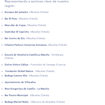
Representando a sectores clave de nuestra
región:
Europea del pistacho.
Villacañas (Toledo)
Bar El Pozo
. Villacañas (Toledo)
Moes Bar de Copas.
Villacañas (Toledo)
Gastrobar El Capricho.
Villacañas (Toledo)
Bar Centro de Día
. Villacañas (Toledo)
Infantes Pacheco Conservas Artesanas.
Villacañas (Toledo)
Escuela de Hostelería Castilla-La Mancha
- Tembleque
(Toledo)
Dulces Solera Calleja
– Pozorrubio de Santiago (Cuenca)
⁠
Fundación Global Nature
-
Villacañas (Toledo)
Bodega Camino Alto
.
Villacañas (Toledo)
Ayuntamiento de Villacañas.
⁠Ruta Gregoriana de Castilla – La Mancha
Bar Piscina Municipal
- Villacañas (Toledo)
⁠Bodega Marisol Rubio
- Villanueva de Alcardete (Toledo)