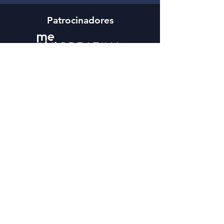
Patrocinadores
Café-Bar Larry
Entidades asociadas
Ayuntamiento de Alcalá de Júcar