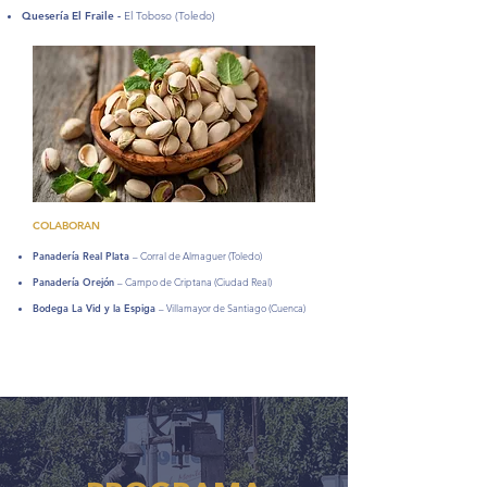
Quesería El Fraile
-
El Toboso (Toledo)
COLABORAN
Panadería Real Plata
– Corral de Almaguer (Toledo)
Panadería Orejón
– Campo de Criptana (Ciudad Real)
Bodega La Vid y la Espiga
– Villamayor de Santiago (Cuenca)