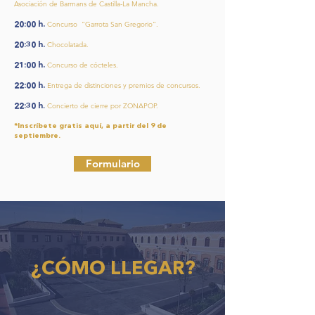
Asociación de Barmans de Castilla-La Mancha.
20:00 h.
Concurso “Garrota San Gregorio”.
20:30 h.
Chocolatada.
21:00 h.
Concurso de cócteles.
22:00 h.
Entrega de distinciones y premios de concursos.
22:30 h
.
Concierto de cierre por ZONAPOP.
*Inscríbete gratis aquí, a partir del 9 de
septiembre.
Formulario
¿CÓMO LLEGAR?